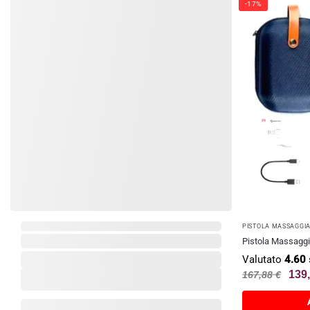
-17%
PISTOLA MASSAGG
Pistola Massaggi
Valutato
4.60
139
167,88
€