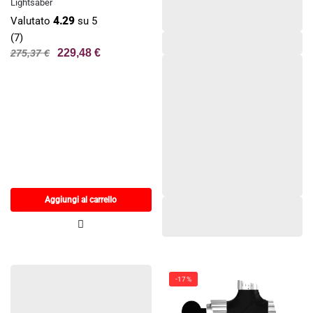
Lightsaber
Valutato
4.29
su 5
(7)
229,48
€
275,37
€
Aggiungi al carrello
-17%