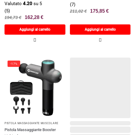
Valutato
4.20
su 5
(7)
(5)
175,85
€
211,02
€
162,28
€
194,73
€
Aggiungi al carrello
Aggiungi al carrello
-17%
PISTOLA MASSAGGIANTE MUSCOLARE
Pistola Massaggiante Booster