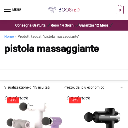
MENU
0
Consegna Gratuita
Reso 14 Giorni
Garanzia 12 Mesi
Home
/
Prodotti taggati “pistola massaggiante”
pistola massaggiante
SHOW FILTERS
Visualizzazione di 15 risultati
Out of stock
Out of stock
-17%
-17%