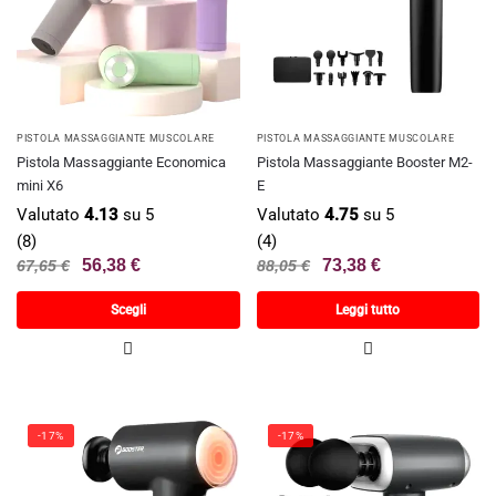
PISTOLA MASSAGGIANTE MUSCOLARE
PISTOLA MASSAGGIANTE MUSCOLARE
Pistola Massaggiante Economica
Pistola Massaggiante Booster M2-
mini X6
E
Valutato
4.13
su 5
Valutato
4.75
su 5
(8)
(4)
56,38
€
73,38
€
67,65
€
88,05
€
Scegli
Leggi tutto
-17%
-17%