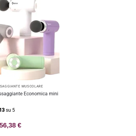
SSAGGIANTE MUSCOLARE
ssaggiante Economica mini
13
su 5
56,38
€