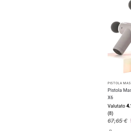
PISTOLA MA
Pistola Ma
X6
Valutato
4.
(8)
67,65
€