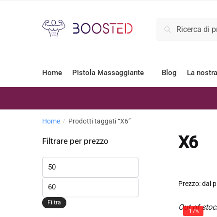
Cerca
Home
Pistola Massaggiante
Blog
La nostr
Home
Prodotti taggati “X6”
/
X6
Filtrare per prezzo
Filtra
Out of stoc
-17%