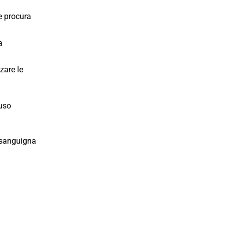
e procura
a
zare le
 uso
e sanguigna