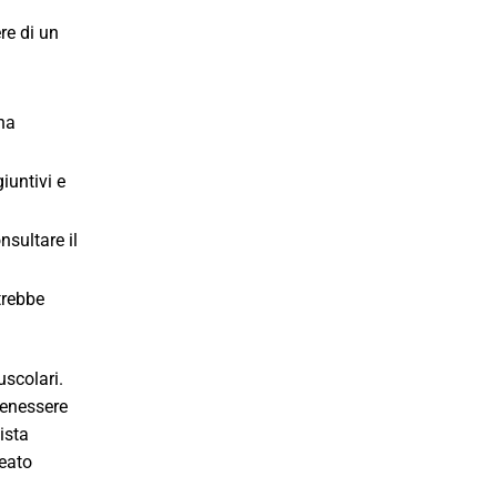
re di un
na
iuntivi e
nsultare il
trebbe
uscolari.
 benessere
ista
leato