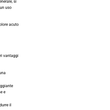
enerale, si
 un uso
dolore acuto
ri vantaggi
 una
aggiante
ne e
urre il