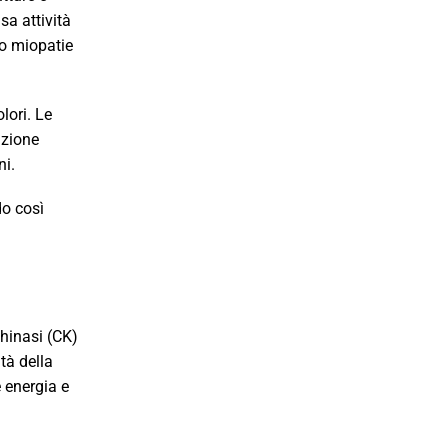
sa attività
 o miopatie
lori. Le
azione
ni.
do così
chinasi (CK)
tà della
 energia e