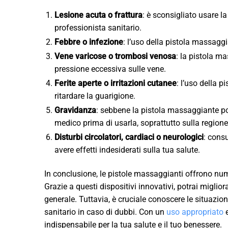
Lesione acuta o frattura
: è sconsigliato usare l
professionista sanitario.
Febbre o infezione
: l’uso della pistola massagg
Vene varicose o trombosi venosa
: la pistola m
pressione eccessiva sulle vene.
Ferite aperte o irritazioni cutanee
: l’uso della 
ritardare la guarigione.
Gravidanza
: sebbene la pistola massaggiante poss
medico prima di usarla, soprattutto sulla region
Disturbi circolatori, cardiaci o neurologici
: cons
avere effetti indesiderati sulla tua salute.
In conclusione, le pistole massaggianti offrono nume
Grazie a questi dispositivi innovativi, potrai miglior
generale. Tuttavia, è cruciale conoscere le situazion
sanitario in caso di dubbi. Con un
uso appropriato
e
indispensabile per la tua salute e il tuo benessere.