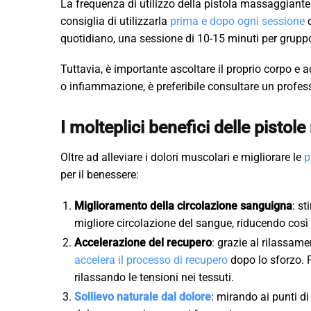
La frequenza di utilizzo della pistola massaggiante di
consiglia di utilizzarla
prima e dopo ogni sessione
d
quotidiano, una sessione di 10-15 minuti per gruppo
Tuttavia, è importante ascoltare il proprio corpo e a
o infiammazione, è preferibile consultare un professi
I molteplici benefici delle pistol
Oltre ad alleviare i dolori muscolari e migliorare le
p
per il benessere:
Miglioramento della circolazione sanguigna
: s
migliore circolazione del sangue, riducendo così
Accelerazione del recupero
: grazie al rilassam
accelera il processo di recupero
dopo lo sforzo. 
rilassando le tensioni nei tessuti.
Sollievo naturale dal dolore
: mirando ai punti di