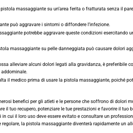
a pistola massaggiante su un’area ferita o fratturata senza il pare
iante può aggravare i sintomi o diffondere l’infezione.
assaggiante potrebbe aggravare queste condizioni esercitando u
pistola massaggiante su pelle danneggiata può causare dolori agg
a alleviare alcuni dolori legati alla gravidanza, è preferibile co
e addominale.
ulta il medico prima di usare la pistola massaggiante, poiché po
rosi benefici per gli atleti e le persone che soffrono di dolori m
are il tuo recupero, potenziare le tue prestazioni e favorire il tuo
i in cui il loro uso deve essere evitato e consultare un profession
 regolare, la pistola massaggiante diventerà rapidamente un al