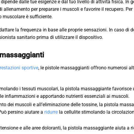
pende dalle tue esigenze e dal tuo livello di attività fisica. In g
i allenamento per preparare i muscoli e favorire il recupero. Per
 muscolare è sufficiente.
dattare la frequenza in base alle proprie sensazioni. In caso di 
onista sanitario prima di utilizzare il dispositivo.
e massaggianti
restazioni sportive
, le pistole massaggianti offrono numerosi alt
timolando i tessuti muscolari, la pistola massaggiante favorisce
 le infiammazioni e apportando nutrienti essenziali ai muscoli.
ento dei muscoli e all’eliminazione delle tossine, la pistola mass
Può persino aiutare a
ridurre
la cellulite stimolando la circolazio
 tensione e alle aree doloranti, la pistola massaggiante aiuta a rid