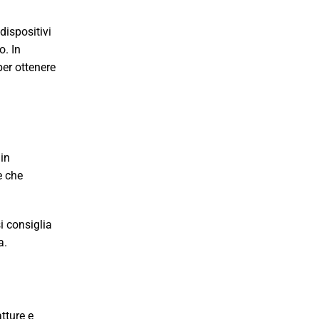
dispositivi
o. In
per ottenere
 in
e che
si consiglia
a.
tture e