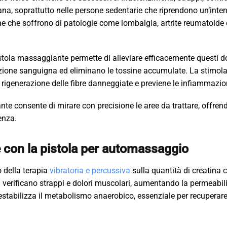
na, soprattutto nelle persone sedentarie che riprendono un’inten
one che soffrono di patologie come lombalgia, artrite reumatoide
istola massaggiante permette di alleviare efficacemente questi do
lazione sanguigna ed eliminano le tossine accumulate. La stimol
rigenerazione delle fibre danneggiate e previene le infiammazio
ante consente di mirare con precisione le aree da trattare, offren
enza.
ve con la pistola per automassaggio
o della terapia
vibratoria e percussiva
sulla quantità di creatina 
i verificano strappi e dolori muscolari, aumentando la permeabili
estabilizza il metabolismo anaerobico, essenziale per recuperare