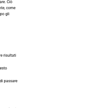
are. Ciò
ente, come
po gli
 risultati
uesto
 di passare